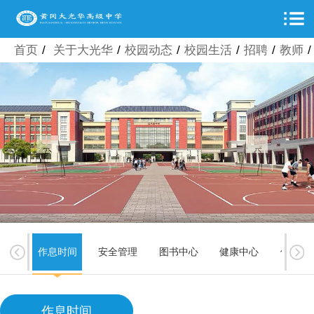
首页
/
关于大光华
/
校园动态
/
校园生活
/
招聘
/
教师
/
就餐
作息时间
安全管理
图书中心
健康中心
体育中
作息时间