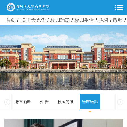
首页
/
关于大光华
/
校园动态
/
校园生活
/
招聘
/
教师
/
教育新政
公 告
校园简讯
绘声绘影